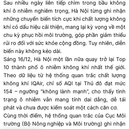
Sau nhiều ngày liên tiếp chìm trong bầu không
khí
ô nhiễm
nghiêm trọng, Hà Nội từng ghi nhận
những chuyển biến tích cực khi chất lượng không
khí có dấu hiệu cải thiện, mang lại kỳ vọng về một
chu kỳ phục hồi môi trường, góp phần giảm thiểu
rủi ro đối với sức khỏe cộng đồng. Tuy nhiên, diễn
biến này không kéo dài.
Sáng 16/12,
Hà Nội
một lần nữa quay trở lại Top
10 thành phố ô nhiễm không khí nhất thế giới.
Theo dữ liệu từ hệ thống quan trắc chất lượng
không khí IQAir, chỉ số AQI tại Thủ đô đạt mức
154 – ngưỡng “không lành mạnh”, cho thấy tình
trạng ô nhiễm vẫn mang tính dai dẳng, dễ tái
phát và chưa được kiểm soát một cách căn cơ.
Cùng thời điểm, hệ thống quan trắc của Cục Môi
trường (Bộ Nông nghiệp và Môi trường) ghi nhận