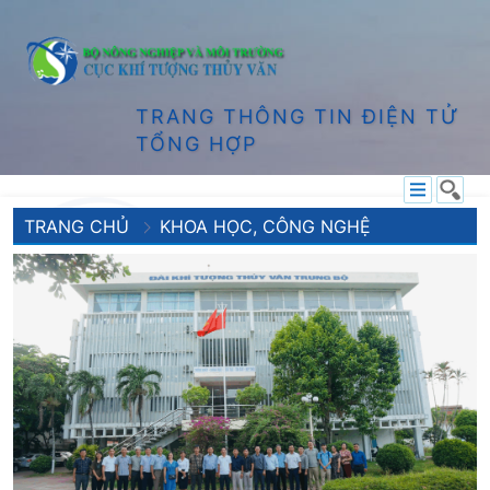
TRANG THÔNG TIN ĐIỆN TỬ
TỔNG HỢP
TRANG CHỦ
KHOA HỌC, CÔNG NGHỆ