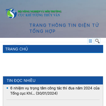
TRANG THÔNG TIN ĐIỆN TỬ
TỔNG HỢP
TRANG CHỦ
KTTV NGUY HIỂM - DÔNG, SÉT, TỐ, LỐC, MƯA ĐÁ
VÀ MƯA LỚN CỤC BỘ
TIN ĐỌC NHIỀU
6 nhiệm vụ trọng tâm công tác thi đua năm 2024 của
Tổng cục Khí... (30/01/2024)