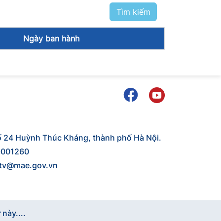
Tìm kiếm
Ngày ban hành
ố 24 Huỳnh Thúc Kháng, thành phố Hà Nội.
9001260
ttv@mae.gov.vn
 này....