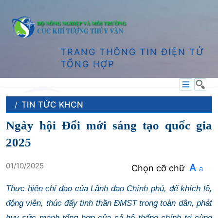
TRANG THÔNG TIN ĐIỆN TỬ
TỔNG HỢP
TIN TỨC KHCN
Ngày hội Đổi mới sáng tạo quốc gia
2025
01/10/2025
A
Chọn cỡ chữ
a
Thực hiện chỉ đạo của Lãnh đạo Chính phủ, để khích lệ,
động viên, thúc đẩy tinh thần ĐMST trong toàn dân, phát
huy sức mạnh tổng hợp của cả hệ thống chính trị cùng